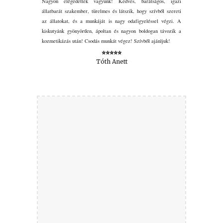
Nagyon elégedettek vagyunk! Kedves, barátságos, igazi
állatbarát szakember, türelmes és látszik, hogy szívből szereti
az állatokat, és a munkáját is nagy odafigyeléssel végzi. A
kiskutyánk gyönyörűen, ápoltan és nagyon boldogan távozik a
kozmetikázás után! Csodás munkát végez! Szívből ajánljuk!
⭐⭐⭐⭐⭐
Tóth Anett