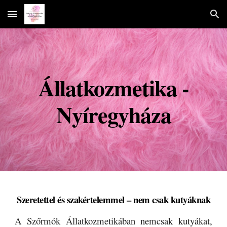
Skip to main content
Skip to navigation
Állatkozmetika -
Nyíregyháza
Szeretettel és szakértelemmel – nem csak kutyáknak
A Szőrmók Állatkozmetikában nemcsak kutyákat,