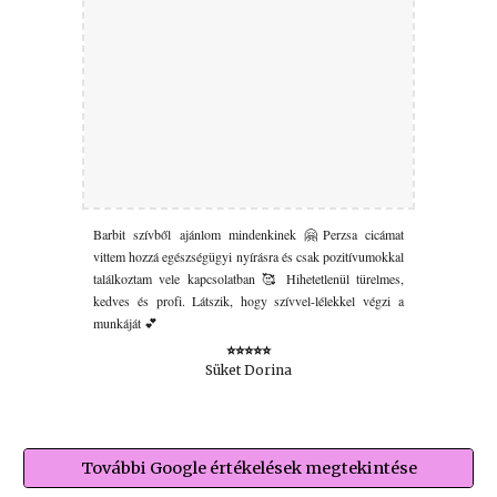
Barbit szívből ajánlom mindenkinek 🤗Perzsa cicámat
vittem hozzá egészségügyi nyírásra és csak pozitívumokkal
találkoztam vele kapcsolatban 🥰 Hihetetlenül türelmes,
kedves és profi. Látszik, hogy szívvel-lélekkel végzi a
munkáját 💕
⭐⭐⭐⭐⭐
Süket Dorina
További Google értékelések megtekintése