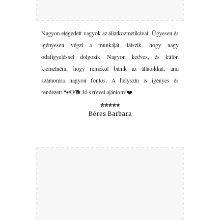
Nagyon elégedett vagyok az állatkozmetikával. Ügyesen és
igényesen végzi a munkáját, látszik, hogy nagy
odafigyeléssel dolgozik. Nagyon kedves, és külön
kiemelném, hogy remekül bánik az állatokkal, ami
számomra nagyon fontos. A helyszín is igényes és
rendezett.🐾🐶🐕 Jó szívvel ajánlom!❤️
⭐⭐⭐⭐⭐
Béres Barbara